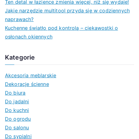
Ten detal w łazience zmienia więcej, niż się wydaje!
r
Jakie narzędzie multitool przyda się w codziennych
:
naprawach?
Kuchenne światło pod kontrolą – ciekawostki o
osłonach okiennych
Kategorie
Akcesoria meblarskie
Dekoracje ścienne
Do biura
Do jadalni
Do kuchni
Do ogrodu
Do salonu
Do sypialni