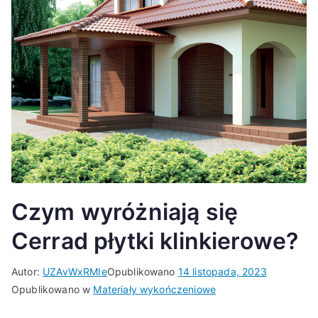
Czym wyróżniają się
Cerrad płytki klinkierowe?
Autor:
UZAvWxRMIe
Opublikowano
14 listopada, 2023
Opublikowano w
Materiały wykończeniowe