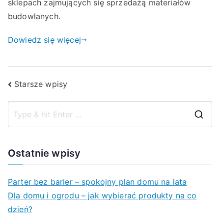
sklepach zajmujących się sprzedażą materiałów
budowlanych.
Dowiedz się więcej
Nawigacja
Starsze wpisy
po
S
wpisach
e
a
Ostatnie wpisy
r
c
Parter bez barier – spokojny plan domu na lata
h
Dla domu i ogrodu – jak wybierać produkty na co
f
dzień?
o