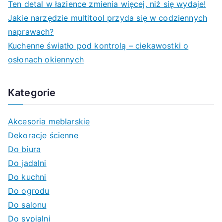
Ten detal w łazience zmienia więcej, niż się wydaje!
r
Jakie narzędzie multitool przyda się w codziennych
:
naprawach?
Kuchenne światło pod kontrolą – ciekawostki o
osłonach okiennych
Kategorie
Akcesoria meblarskie
Dekoracje ścienne
Do biura
Do jadalni
Do kuchni
Do ogrodu
Do salonu
Do sypialni