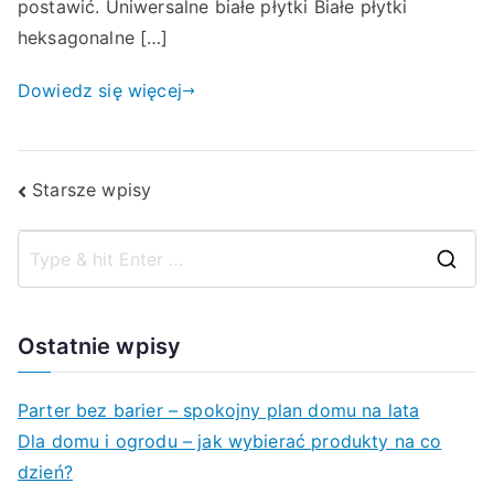
postawić. Uniwersalne białe płytki Białe płytki
heksagonalne […]
Dowiedz się więcej
Nawigacja
Starsze wpisy
po
S
wpisach
e
a
Ostatnie wpisy
r
c
Parter bez barier – spokojny plan domu na lata
h
Dla domu i ogrodu – jak wybierać produkty na co
f
dzień?
o