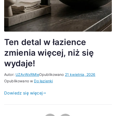
Ten detal w łazience
zmienia więcej, niż się
wydaje!
Autor:
UZAvWxRMIe
Opublikowano
21 kwietnia, 2026
Opublikowano w
Do łazienki
Dowiedz się więcej