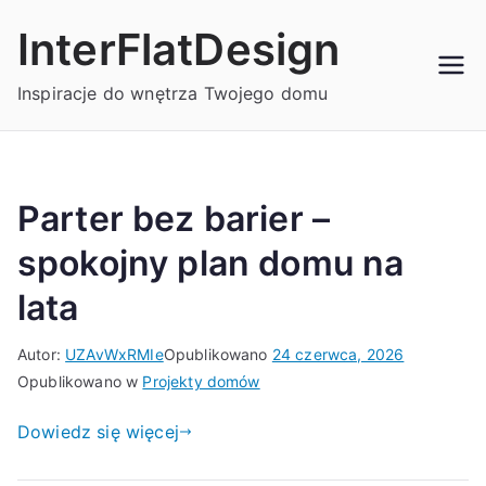
Przejdź
InterFlatDesign
do
treści
Inspiracje do wnętrza Twojego domu
Parter bez barier –
spokojny plan domu na
lata
Autor:
UZAvWxRMIe
Opublikowano
24 czerwca, 2026
Opublikowano w
Projekty domów
Dowiedz się więcej