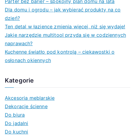
Parter bez barier – spokojny plan domu na lata
h
Dla domu i ogrodu – jak wybierać produkty na co
f
dzień?
o
Ten detal w łazience zmienia więcej, niż się wydaje!
r
Jakie narzędzie multitool przyda się w codziennych
:
naprawach?
Kuchenne światło pod kontrolą – ciekawostki o
osłonach okiennych
Kategorie
Akcesoria meblarskie
Dekoracje ścienne
Do biura
Do jadalni
Do kuchni