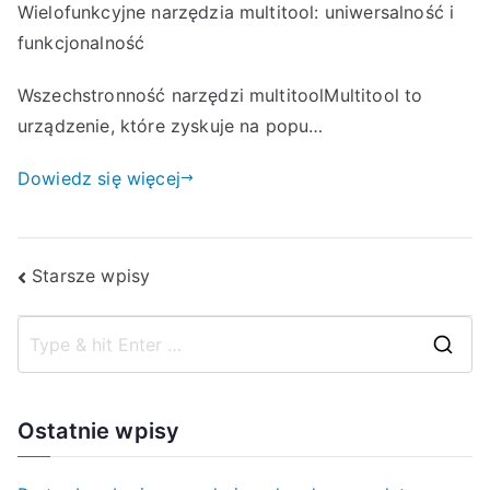
Wielofunkcyjne narzędzia multitool: uniwersalność i
funkcjonalność
Wszechstronność narzędzi multitoolMultitool to
urządzenie, które zyskuje na popu…
Dowiedz się więcej
Nawigacja
Starsze wpisy
po
S
wpisach
e
a
Ostatnie wpisy
r
c