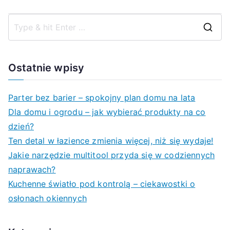
po
S
wpisach
e
a
Ostatnie wpisy
r
c
Parter bez barier – spokojny plan domu na lata
h
Dla domu i ogrodu – jak wybierać produkty na co
f
dzień?
o
Ten detal w łazience zmienia więcej, niż się wydaje!
r
Jakie narzędzie multitool przyda się w codziennych
:
naprawach?
Kuchenne światło pod kontrolą – ciekawostki o
osłonach okiennych