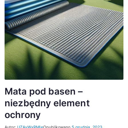
Mata pod basen –
niezbędny element
ochrony
Autor:
UZAvWxRMIe
Opublikowano
5 grudnia, 2023