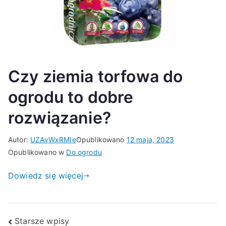
Czy ziemia torfowa do
ogrodu to dobre
rozwiązanie?
Autor:
UZAvWxRMIe
Opublikowano
12 maja, 2023
Opublikowano w
Do ogrodu
Dowiedz się więcej
Nawigacja
Starsze wpisy