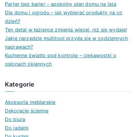
c
Parter bez barier – spokojny plan domu na lata
h
Dla domu i ogrodu – jak wybierać produkty na co
f
dzień?
o
Ten detal w łazience zmienia więcej, niż się wydaje!
r
Jakie narzędzie multitool przyda się w codziennych
:
naprawach?
Kuchenne światło pod kontrolą – ciekawostki o
osłonach okiennych
Kategorie
Akcesoria meblarskie
Dekoracje ścienne
Do biura
Do jadalni
Do kuchni