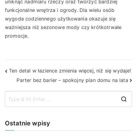
uniknąć nadmiaru rzeczy oraz tworzyć bardziej
funkcjonalne wnętrza i ogrody. Dla wielu osób
wygoda codziennego użytkowania okazuje się
ważniejsza niż sezonowe mody czy krótkotrwałe
promocje.
Nawigacja
Ten detal w łazience zmienia więcej, niż się wydaje!
Parter bez barier – spokojny plan domu na lata
wpisu
S
e
a
Ostatnie wpisy
r