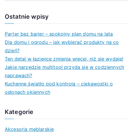
e
a
Ostatnie wpisy
r
c
Parter bez barier – spokojny plan domu na lata
h
Dla domu i ogrodu – jak wybierać produkty na co
f
dzień?
o
Ten detal w łazience zmienia więcej, niż się wydaje!
r
Jakie narzędzie multitool przyda się w codziennych
:
naprawach?
Kuchenne światło pod kontrolą – ciekawostki o
osłonach okiennych
Kategorie
Akcesoria meblarskie