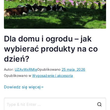
Dla domu i ogrodu – jak
wybierać produkty na co
dzień?
Autor:
UZAvWxRMIe
Opublikowano
25 maja, 2026
Opublikowano w
Wyposażenie i akcesoria
Dowiedz się więcej
S