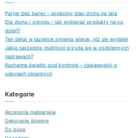
r
c
Parter bez barier – spokojny plan domu na lata
h
Dla domu i ogrodu – jak wybierać produkty na co
f
dzień?
o
Ten detal w łazience zmienia więcej, niż się wydaje!
r
Jakie narzędzie multitool przyda się w codziennych
:
naprawach?
Kuchenne światło pod kontrolą – ciekawostki o
osłonach okiennych
Kategorie
Akcesoria meblarskie
Dekoracje ścienne
Do biura
Do jadalni