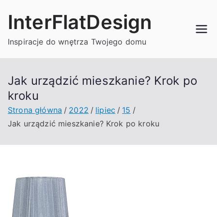
Przejdź
InterFlatDesign
do
treści
Inspiracje do wnętrza Twojego domu
Jak urządzić mieszkanie? Krok po
kroku
Strona główna
2022
lipiec
15
Jak urządzić mieszkanie? Krok po kroku