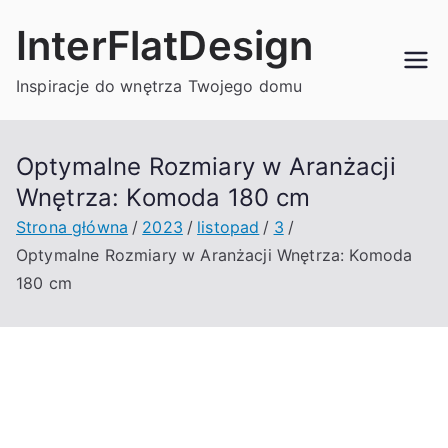
Przejdź
InterFlatDesign
do
treści
Inspiracje do wnętrza Twojego domu
Optymalne Rozmiary w Aranżacji
Wnętrza: Komoda 180 cm
Strona główna
2023
listopad
3
Optymalne Rozmiary w Aranżacji Wnętrza: Komoda
180 cm