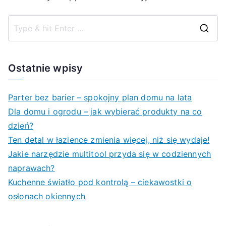
S
e
a
Ostatnie wpisy
r
c
Parter bez barier – spokojny plan domu na lata
h
Dla domu i ogrodu – jak wybierać produkty na co
f
dzień?
o
Ten detal w łazience zmienia więcej, niż się wydaje!
r
Jakie narzędzie multitool przyda się w codziennych
:
naprawach?
Kuchenne światło pod kontrolą – ciekawostki o
osłonach okiennych