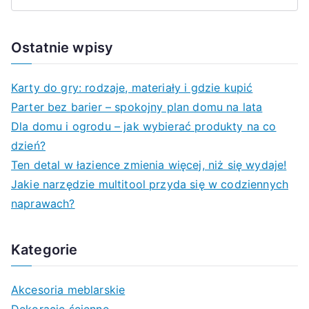
S
e
a
Ostatnie wpisy
r
c
Karty do gry: rodzaje, materiały i gdzie kupić
h
Parter bez barier – spokojny plan domu na lata
f
Dla domu i ogrodu – jak wybierać produkty na co
o
dzień?
r
Ten detal w łazience zmienia więcej, niż się wydaje!
:
Jakie narzędzie multitool przyda się w codziennych
naprawach?
Kategorie
Akcesoria meblarskie