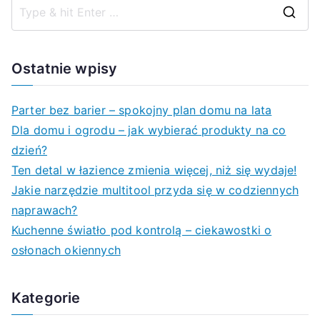
S
e
a
Ostatnie wpisy
r
c
Parter bez barier – spokojny plan domu na lata
h
Dla domu i ogrodu – jak wybierać produkty na co
f
dzień?
o
Ten detal w łazience zmienia więcej, niż się wydaje!
r
Jakie narzędzie multitool przyda się w codziennych
:
naprawach?
Kuchenne światło pod kontrolą – ciekawostki o
osłonach okiennych
Kategorie