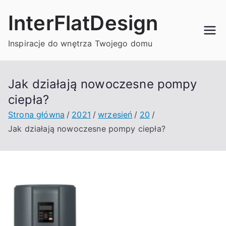
Przejdź
InterFlatDesign
do
treści
Inspiracje do wnętrza Twojego domu
Jak działają nowoczesne pompy
ciepła?
Strona główna
2021
wrzesień
20
Jak działają nowoczesne pompy ciepła?