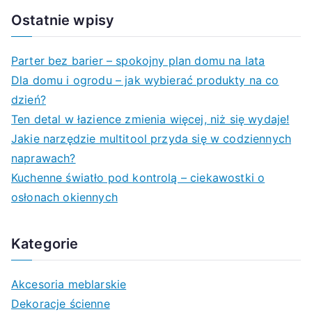
a
Ostatnie wpisy
r
c
Parter bez barier – spokojny plan domu na lata
h
Dla domu i ogrodu – jak wybierać produkty na co
f
dzień?
o
Ten detal w łazience zmienia więcej, niż się wydaje!
r
Jakie narzędzie multitool przyda się w codziennych
:
naprawach?
Kuchenne światło pod kontrolą – ciekawostki o
osłonach okiennych
Kategorie
Akcesoria meblarskie
Dekoracje ścienne